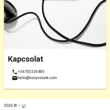
Kapcsolat
+36703336485
hello@konyvelunk.com
2026 © —